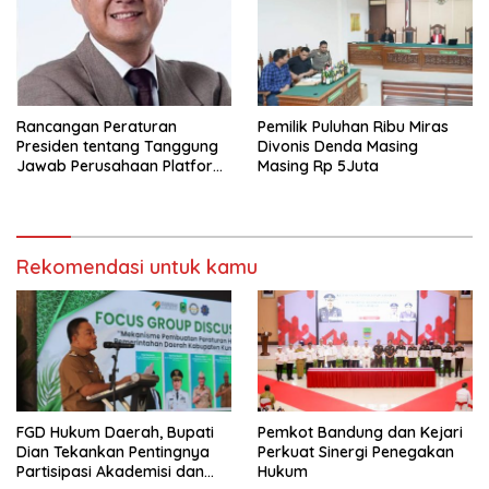
Rancangan Peraturan
Pemilik Puluhan Ribu Miras
Presiden tentang Tanggung
Divonis Denda Masing
Jawab Perusahaan Platform
Masing Rp 5Juta
Digital untuk Mendukung
Jurnalisme Berkualitas
Sebuah Langkah Anti
Demokrasi
Rekomendasi untuk kamu
FGD Hukum Daerah, Bupati
Pemkot Bandung dan Kejari
Dian Tekankan Pentingnya
Perkuat Sinergi Penegakan
Partisipasi Akademisi dan
Hukum