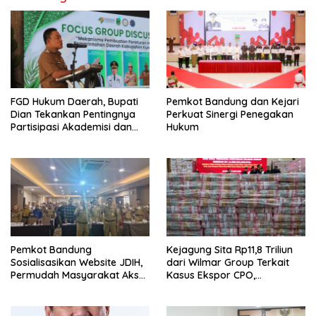
FGD Hukum Daerah, Bupati
Pemkot Bandung dan Kejari
Dian Tekankan Pentingnya
Perkuat Sinergi Penegakan
Partisipasi Akademisi dan
Hukum
Mahasiswa
Pemkot Bandung
Kejagung Sita Rp11,8 Triliun
Sosialisasikan Website JDIH,
dari Wilmar Group Terkait
Permudah Masyarakat Akses
Kasus Ekspor CPO,
Informasi Hukum
Bagaimana Statusnya?