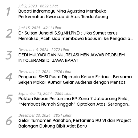
1
Juli 2, 2023
6692 Lihat
Bupati Indramayu Nina Agustina Membuka
Perkemahan Kwarcab di Atas Tenda Apung
2
Juni 15, 2025
4211 Lihat
Dr Sultan Junaidi S.Sy.MH.Ph.D : Jika Sumut terus
Memaksa, Aceh siap membawa kasus ini ke Pengadilan
Internasional
3
Desember 6, 2024
3272 Lihat
DEDI MULYADI DAN NU, RELASI MENJAWAB PROBLEM
INTOLERANSI DI JAWA BARAT
4
Desember 11, 2024
2976 Lihat
Pengurus SMSI Pusat Dipimpin Ketum Firdaus Bersama
Sekjen Makali Kumar Gelar Audiensi dengan Mensos
Saifullah Yusuf
5
September 13, 2024
2869 Lihat
Poktan Binaan Pertamina EP Zona 7 Jatibarang Field,
“Membuat Rumah Singgah” Ciptakan Atasi Serangan
Hama Tikus
6
Desember 23, 2024
2851 Lihat
Gelar Turnamen Panahan, Pertamina RU VI dan Project
Balongan Dukung Bibit Atlet Baru