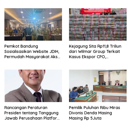
Mahasiswa
Pemkot Bandung
Kejagung Sita Rp11,8 Triliun
Sosialisasikan Website JDIH,
dari Wilmar Group Terkait
Permudah Masyarakat Akses
Kasus Ekspor CPO,
Informasi Hukum
Bagaimana Statusnya?
Rancangan Peraturan
Pemilik Puluhan Ribu Miras
Presiden tentang Tanggung
Divonis Denda Masing
Jawab Perusahaan Platform
Masing Rp 5Juta
Digital untuk Mendukung
Jurnalisme Berkualitas