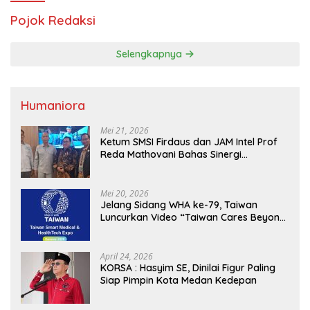
Pojok Redaksi
Selengkapnya
Humaniora
Mei 21, 2026
Ketum SMSI Firdaus dan JAM Intel Prof
Reda Mathovani Bahas Sinergi
Kejagung, ABPEDNAS dan SMSI
Sukseskan Jaga Desa dan Jaga Dapur
MBG, Perkuat Pengawasan Program
Mei 20, 2026
Pemerintah
Jelang Sidang WHA ke-79, Taiwan
Luncurkan Video “Taiwan Cares Beyond
Borders” Promosikan Inovasi Kesehatan
Global
April 24, 2026
KORSA : Hasyim SE, Dinilai Figur Paling
Siap Pimpin Kota Medan Kedepan