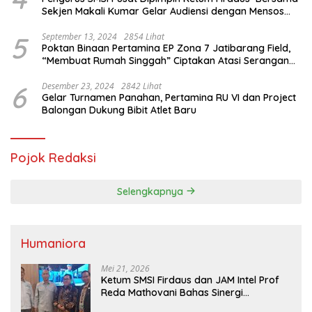
Sekjen Makali Kumar Gelar Audiensi dengan Mensos
Saifullah Yusuf
5
September 13, 2024
2854 Lihat
Poktan Binaan Pertamina EP Zona 7 Jatibarang Field,
“Membuat Rumah Singgah” Ciptakan Atasi Serangan
Hama Tikus
6
Desember 23, 2024
2842 Lihat
Gelar Turnamen Panahan, Pertamina RU VI dan Project
Balongan Dukung Bibit Atlet Baru
Pojok Redaksi
Selengkapnya
Humaniora
Mei 21, 2026
Ketum SMSI Firdaus dan JAM Intel Prof
Reda Mathovani Bahas Sinergi
Kejagung, ABPEDNAS dan SMSI