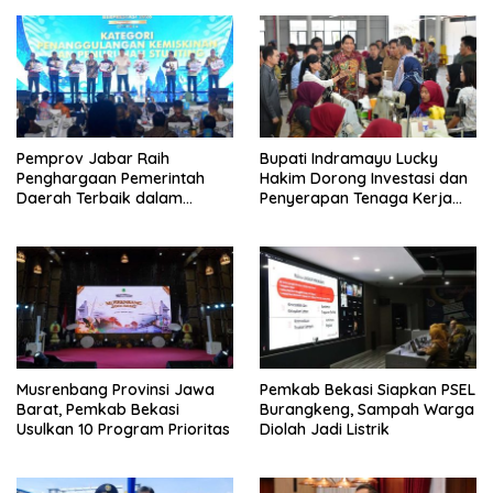
Pemprov Jabar Raih
Bupati Indramayu Lucky
Penghargaan Pemerintah
Hakim Dorong Investasi dan
Daerah Terbaik dalam
Penyerapan Tenaga Kerja
Penggulangan Kemiskinan
Saat Kunjungi PT Free View
dan Penurunan Stunting
Internasional
Musrenbang Provinsi Jawa
Pemkab Bekasi Siapkan PSEL
Barat, Pemkab Bekasi
Burangkeng, Sampah Warga
Usulkan 10 Program Prioritas
Diolah Jadi Listrik