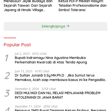
Menelusuri Jejak Budaya dan
Ketua PDI-P Medan Hasyim:
Sejarah Taiwan: Dari Sejarah
Teladan Profesionalisme dan
Jepang di Hinoki Village
Simbol Toleransi
hingga Mengenal Tokoh
Sejarah Chiang Kai-shek di
Memorial Hall
Selengkapnya
Popular Post
1
Juli 2, 2023
6552 Lihat
Bupati Indramayu Nina Agustina Membuka
Perkemahan Kwarcab di Atas Tenda Apung
2
Juni 15, 2025
4195 Lihat
Dr Sultan Junaidi S.Sy.MH.Ph.D : Jika Sumut terus
Memaksa, Aceh siap membawa kasus ini ke Pengadilan
Internasional
3
Desember 6, 2024
3258 Lihat
DEDI MULYADI DAN NU, RELASI MENJAWAB PROBLEM
INTOLERANSI DI JAWA BARAT
4
Desember 11, 2024
2956 Lihat
Pengurus SMSI Pusat Dipimpin Ketum Firdaus Bersama