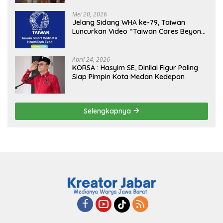
Sukseskan Jaga Desa dan Jaga Dapur
MBG, Perkuat Pengawasan Program
Mei 20, 2026
Pemerintah
Jelang Sidang WHA ke-79, Taiwan
Luncurkan Video “Taiwan Cares Beyond
Borders” Promosikan Inovasi Kesehatan
Global
April 24, 2026
KORSA : Hasyim SE, Dinilai Figur Paling
Siap Pimpin Kota Medan Kedepan
Selengkapnya