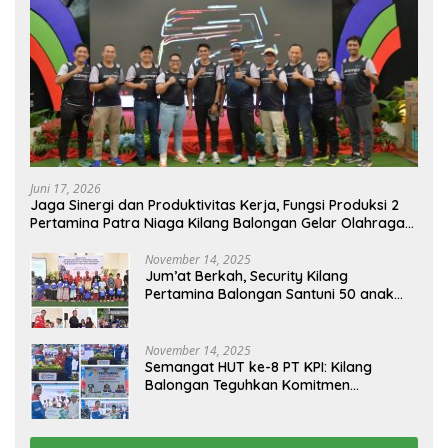
Juni 17, 2026
Jaga Sinergi dan Produktivitas Kerja, Fungsi Produksi 2
Pertamina Patra Niaga Kilang Balongan Gelar Olahraga
Bersama
November 14, 2025
Jum’at Berkah, Security Kilang
Pertamina Balongan Santuni 50 anak
Yatim
November 14, 2025
Semangat HUT ke-8 PT KPI: Kilang
Balongan Teguhkan Komitmen
Ketahanan Energi dan Berbagi Bersama
Penyandang Disabilitas dan Yayasan
Pendidikan