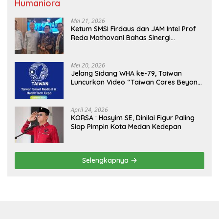
Humaniora
Mei 21, 2026
Ketum SMSI Firdaus dan JAM Intel Prof
Reda Mathovani Bahas Sinergi
Kejagung, ABPEDNAS dan SMSI
Sukseskan Jaga Desa dan Jaga Dapur
MBG, Perkuat Pengawasan Program
Mei 20, 2026
Pemerintah
Jelang Sidang WHA ke-79, Taiwan
Luncurkan Video “Taiwan Cares Beyond
Borders” Promosikan Inovasi Kesehatan
Global
April 24, 2026
KORSA : Hasyim SE, Dinilai Figur Paling
Siap Pimpin Kota Medan Kedepan
Selengkapnya