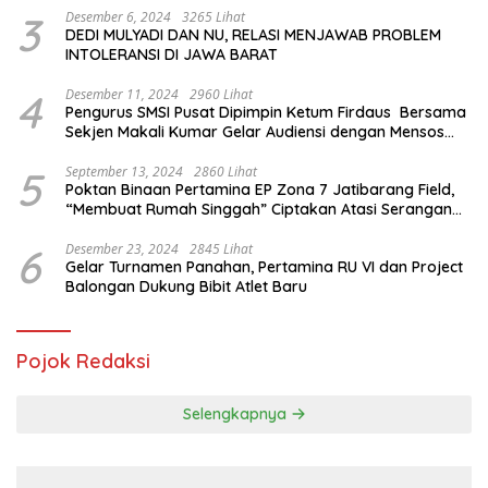
3
Desember 6, 2024
3265 Lihat
DEDI MULYADI DAN NU, RELASI MENJAWAB PROBLEM
INTOLERANSI DI JAWA BARAT
4
Desember 11, 2024
2960 Lihat
Pengurus SMSI Pusat Dipimpin Ketum Firdaus Bersama
Sekjen Makali Kumar Gelar Audiensi dengan Mensos
Saifullah Yusuf
5
September 13, 2024
2860 Lihat
Poktan Binaan Pertamina EP Zona 7 Jatibarang Field,
“Membuat Rumah Singgah” Ciptakan Atasi Serangan
Hama Tikus
6
Desember 23, 2024
2845 Lihat
Gelar Turnamen Panahan, Pertamina RU VI dan Project
Balongan Dukung Bibit Atlet Baru
Pojok Redaksi
Selengkapnya