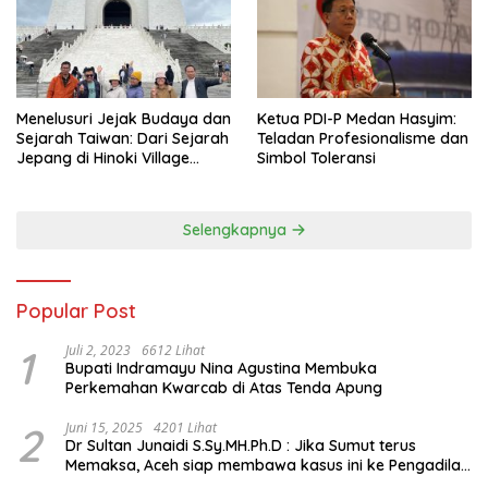
Menelusuri Jejak Budaya dan
Ketua PDI-P Medan Hasyim:
Sejarah Taiwan: Dari Sejarah
Teladan Profesionalisme dan
Jepang di Hinoki Village
Simbol Toleransi
hingga Mengenal Tokoh
Sejarah Chiang Kai-shek di
Memorial Hall
Selengkapnya
Popular Post
1
Juli 2, 2023
6612 Lihat
Bupati Indramayu Nina Agustina Membuka
Perkemahan Kwarcab di Atas Tenda Apung
2
Juni 15, 2025
4201 Lihat
Dr Sultan Junaidi S.Sy.MH.Ph.D : Jika Sumut terus
Memaksa, Aceh siap membawa kasus ini ke Pengadilan
Internasional