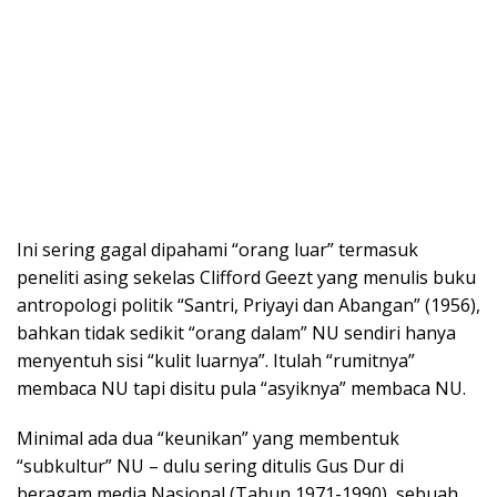
Ini sering gagal dipahami “orang luar” termasuk
peneliti asing sekelas Clifford Geezt yang menulis buku
antropologi politik “Santri, Priyayi dan Abangan” (1956),
bahkan tidak sedikit “orang dalam” NU sendiri hanya
menyentuh sisi “kulit luarnya”. Itulah “rumitnya”
membaca NU tapi disitu pula “asyiknya” membaca NU.
Minimal ada dua “keunikan” yang membentuk
“subkultur” NU – dulu sering ditulis Gus Dur di
beragam media Nasional (Tahun 1971-1990), sebuah