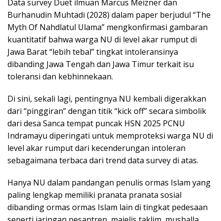
Data survey Duet ilmuan Marcus Meizner dan
Burhanudin Muhtadi (2028) dalam paper berjudul “The
Myth Of Nahdlatul Ulama” mengkonfirmasi gambaran
kuantitatif bahwa warga NU di level akar rumput di
Jawa Barat “lebih tebal” tingkat intoleransinya
dibanding Jawa Tengah dan Jawa Timur terkait isu
toleransi dan kebhinnekaan.
Di sini, sekali lagi, pentingnya NU kembali digerakkan
dari “pinggiran” dengan titik “kick off” secara simbolik
dari desa Sanca tempat puncak HSN 2025 PCNU
Indramayu diperingati untuk memproteksi warga NU di
level akar rumput dari kecenderungan intoleran
sebagaimana terbaca dari trend data survey di atas.
Hanya NU dalam pandangan penulis ormas Islam yang
paling lengkap memiliki pranata pranata sosial
dibanding ormas ormas Islam lain di tingkat pedesaan
seperti jaringan pesantren, majelis taklim, mushalla