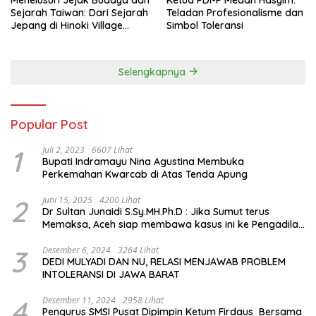
Sejarah Taiwan: Dari Sejarah
Teladan Profesionalisme dan
Jepang di Hinoki Village
Simbol Toleransi
hingga Mengenal Tokoh
Sejarah Chiang Kai-shek di
Memorial Hall
Selengkapnya
Popular Post
1
Juli 2, 2023
6607 Lihat
Bupati Indramayu Nina Agustina Membuka
Perkemahan Kwarcab di Atas Tenda Apung
2
Juni 15, 2025
4200 Lihat
Dr Sultan Junaidi S.Sy.MH.Ph.D : Jika Sumut terus
Memaksa, Aceh siap membawa kasus ini ke Pengadilan
Internasional
3
Desember 6, 2024
3264 Lihat
DEDI MULYADI DAN NU, RELASI MENJAWAB PROBLEM
INTOLERANSI DI JAWA BARAT
4
Desember 11, 2024
2958 Lihat
Pengurus SMSI Pusat Dipimpin Ketum Firdaus Bersama