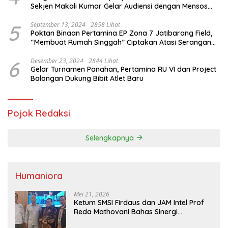
Sekjen Makali Kumar Gelar Audiensi dengan Mensos
Saifullah Yusuf
5
September 13, 2024
2858 Lihat
Poktan Binaan Pertamina EP Zona 7 Jatibarang Field,
“Membuat Rumah Singgah” Ciptakan Atasi Serangan
Hama Tikus
6
Desember 23, 2024
2844 Lihat
Gelar Turnamen Panahan, Pertamina RU VI dan Project
Balongan Dukung Bibit Atlet Baru
Pojok Redaksi
Selengkapnya
Humaniora
Mei 21, 2026
Ketum SMSI Firdaus dan JAM Intel Prof
Reda Mathovani Bahas Sinergi
Kejagung, ABPEDNAS dan SMSI