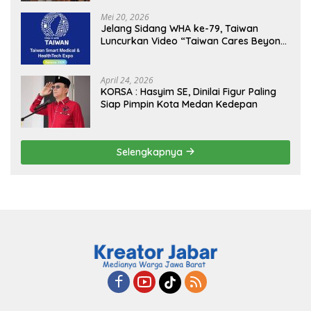
Sukseskan Jaga Desa dan Jaga Dapur
MBG, Perkuat Pengawasan Program
Mei 20, 2026
Pemerintah
Jelang Sidang WHA ke-79, Taiwan
Luncurkan Video “Taiwan Cares Beyond
Borders” Promosikan Inovasi Kesehatan
Global
April 24, 2026
KORSA : Hasyim SE, Dinilai Figur Paling
Siap Pimpin Kota Medan Kedepan
Selengkapnya