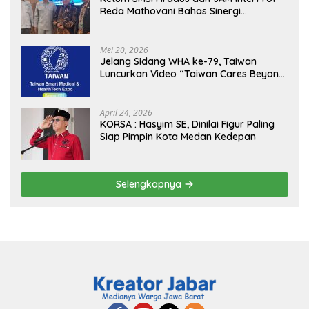
Reda Mathovani Bahas Sinergi
Kejagung, ABPEDNAS dan SMSI
Sukseskan Jaga Desa dan Jaga Dapur
MBG, Perkuat Pengawasan Program
Mei 20, 2026
Pemerintah
Jelang Sidang WHA ke-79, Taiwan
Luncurkan Video “Taiwan Cares Beyond
Borders” Promosikan Inovasi Kesehatan
Global
April 24, 2026
KORSA : Hasyim SE, Dinilai Figur Paling
Siap Pimpin Kota Medan Kedepan
Selengkapnya