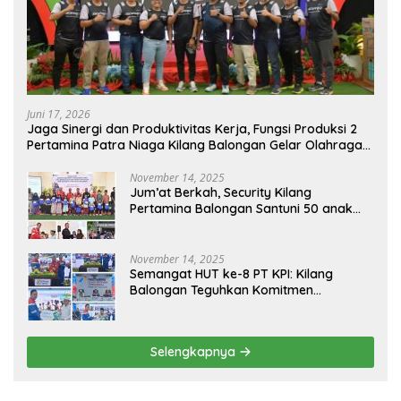
Juni 17, 2026
Jaga Sinergi dan Produktivitas Kerja, Fungsi Produksi 2
Pertamina Patra Niaga Kilang Balongan Gelar Olahraga
Bersama
November 14, 2025
Jum’at Berkah, Security Kilang
Pertamina Balongan Santuni 50 anak
Yatim
November 14, 2025
Semangat HUT ke-8 PT KPI: Kilang
Balongan Teguhkan Komitmen
Ketahanan Energi dan Berbagi Bersama
Penyandang Disabilitas dan Yayasan
Pendidikan
Selengkapnya