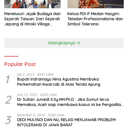
Menelusuri Jejak Budaya dan
Ketua PDI-P Medan Hasyim:
Sejarah Taiwan: Dari Sejarah
Teladan Profesionalisme dan
Jepang di Hinoki Village
Simbol Toleransi
hingga Mengenal Tokoh
Sejarah Chiang Kai-shek di
Memorial Hall
Selengkapnya
Popular Post
1
Juli 2, 2023
6641 Lihat
Bupati Indramayu Nina Agustina Membuka
Perkemahan Kwarcab di Atas Tenda Apung
2
Juni 15, 2025
4203 Lihat
Dr Sultan Junaidi S.Sy.MH.Ph.D : Jika Sumut terus
Memaksa, Aceh siap membawa kasus ini ke Pengadilan
Internasional
3
Desember 6, 2024
3269 Lihat
DEDI MULYADI DAN NU, RELASI MENJAWAB PROBLEM
INTOLERANSI DI JAWA BARAT