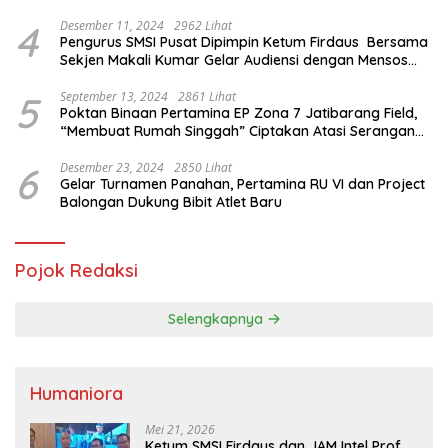
4
Desember 11, 2024
2962 Lihat
Pengurus SMSI Pusat Dipimpin Ketum Firdaus Bersama
Sekjen Makali Kumar Gelar Audiensi dengan Mensos
Saifullah Yusuf
5
September 13, 2024
2861 Lihat
Poktan Binaan Pertamina EP Zona 7 Jatibarang Field,
“Membuat Rumah Singgah” Ciptakan Atasi Serangan
Hama Tikus
6
Desember 23, 2024
2850 Lihat
Gelar Turnamen Panahan, Pertamina RU VI dan Project
Balongan Dukung Bibit Atlet Baru
Pojok Redaksi
Selengkapnya
Humaniora
Mei 21, 2026
Ketum SMSI Firdaus dan JAM Intel Prof