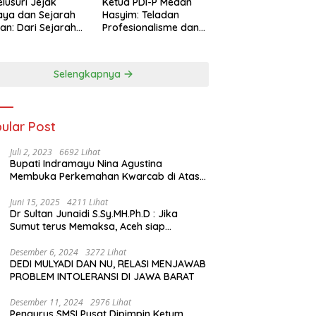
lusuri Jejak
Ketua PDI-P Medan
ya dan Sejarah
Hasyim: Teladan
an: Dari Sejarah
Profesionalisme dan
ng di Hinoki
Simbol Toleransi
age hingga
genal Tokoh
Selengkapnya
rah Chiang Kai-
 di Memorial Hall
ular Post
Juli 2, 2023
6692 Lihat
Bupati Indramayu Nina Agustina
Membuka Perkemahan Kwarcab di Atas
Tenda Apung
Juni 15, 2025
4211 Lihat
Dr Sultan Junaidi S.Sy.MH.Ph.D : Jika
Sumut terus Memaksa, Aceh siap
membawa kasus ini ke Pengadilan
Internasional
Desember 6, 2024
3272 Lihat
DEDI MULYADI DAN NU, RELASI MENJAWAB
PROBLEM INTOLERANSI DI JAWA BARAT
Desember 11, 2024
2976 Lihat
Pengurus SMSI Pusat Dipimpin Ketum