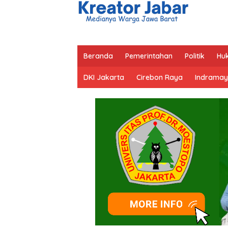
Beranda
Pemerintahan
Politik
Hu
DKI Jakarta
Cirebon Raya
Indramay