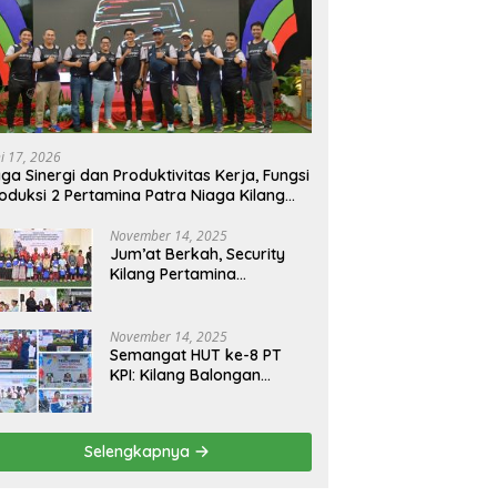
ni 17, 2026
ga Sinergi dan Produktivitas Kerja, Fungsi
oduksi 2 Pertamina Patra Niaga Kilang
longan Gelar Olahraga Bersama
November 14, 2025
Jum’at Berkah, Security
Kilang Pertamina
Balongan Santuni 50 anak
Yatim
November 14, 2025
Semangat HUT ke-8 PT
KPI: Kilang Balongan
Teguhkan Komitmen
Ketahanan Energi dan
Berbagi Bersama
Selengkapnya
Penyandang Disabilitas
dan Yayasan Pendidikan