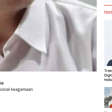
Ho
Tran
Digi
Holi
ie
n sosial keagamaan