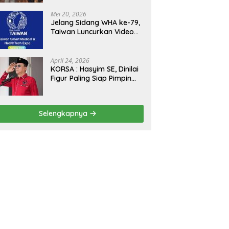
Kejagung, ABPEDNAS dan
SMSI Sukseskan Jaga
Mei 20, 2026
Desa dan Jaga Dapur
Jelang Sidang WHA ke-79,
MBG, Perkuat Pengawasan
Taiwan Luncurkan Video
Program Pemerintah
“Taiwan Cares Beyond
Borders” Promosikan
Inovasi Kesehatan Global
April 24, 2026
KORSA : Hasyim SE, Dinilai
Figur Paling Siap Pimpin
Kota Medan Kedepan
Selengkapnya