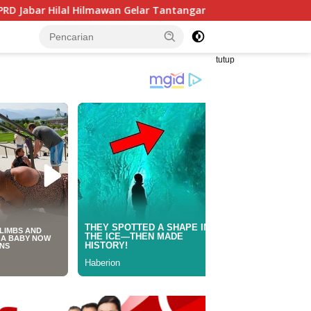
Gelar Tantangan Kreatif Eceng Gondok Waduk Bojongsari, Sedi
tutup