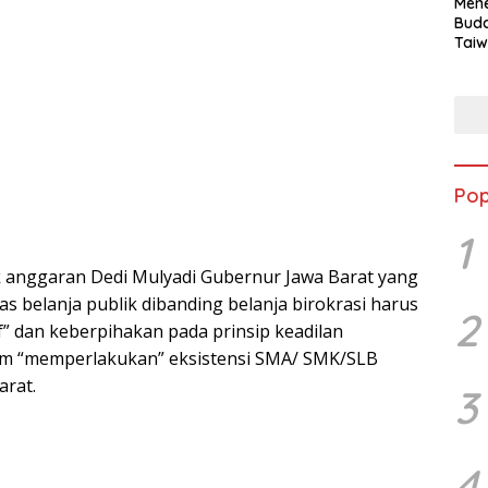
Mene
Buda
Taiw
Jepa
Vill
Men
Seja
shek
Pop
1
k anggaran Dedi Mulyadi Gubernur Jawa Barat yang
as belanja publik dibanding belanja birokrasi harus
2
if” dan keberpihakan pada prinsip keadilan
am “memperlakukan” eksistensi SMA/ SMK/SLB
arat.
3
4