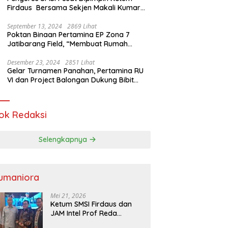
Firdaus Bersama Sekjen Makali Kumar
Gelar Audiensi dengan Mensos Saifullah
Yusuf
September 13, 2024
2869 Lihat
Poktan Binaan Pertamina EP Zona 7
Jatibarang Field, “Membuat Rumah
Singgah” Ciptakan Atasi Serangan Hama
Tikus
Desember 23, 2024
2851 Lihat
Gelar Turnamen Panahan, Pertamina RU
VI dan Project Balongan Dukung Bibit
Atlet Baru
ok Redaksi
Selengkapnya
umaniora
Mei 21, 2026
Ketum SMSI Firdaus dan
JAM Intel Prof Reda
Mathovani Bahas Sinergi