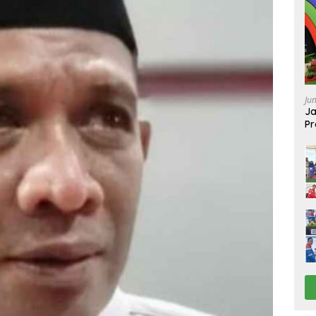
Ju
Ja
Pr
Ba