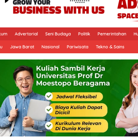
kum
Advertorial
Seni Budaya
Politik
Pemerintahan
H
u
Jawa Barat
Nasional
Pariwisata
Tekno & Sains