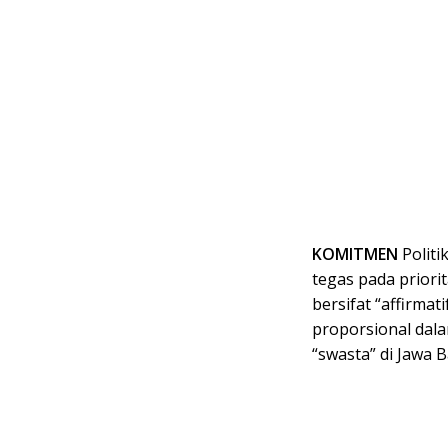
KOMITMEN
Politi
tegas pada priorit
bersifat “affirmat
proporsional dal
“swasta” di Jawa B