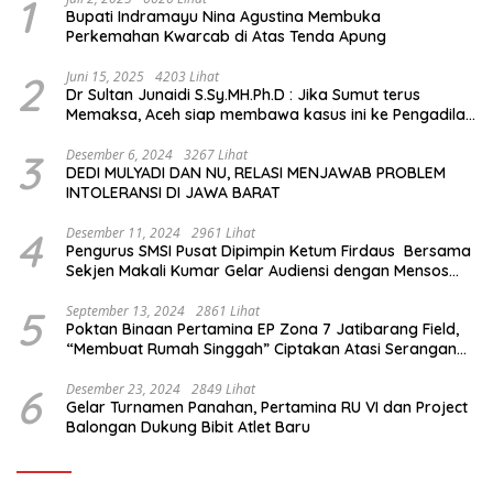
1
Bupati Indramayu Nina Agustina Membuka
Perkemahan Kwarcab di Atas Tenda Apung
2
Juni 15, 2025
4203 Lihat
Dr Sultan Junaidi S.Sy.MH.Ph.D : Jika Sumut terus
Memaksa, Aceh siap membawa kasus ini ke Pengadilan
Internasional
3
Desember 6, 2024
3267 Lihat
DEDI MULYADI DAN NU, RELASI MENJAWAB PROBLEM
INTOLERANSI DI JAWA BARAT
4
Desember 11, 2024
2961 Lihat
Pengurus SMSI Pusat Dipimpin Ketum Firdaus Bersama
Sekjen Makali Kumar Gelar Audiensi dengan Mensos
Saifullah Yusuf
5
September 13, 2024
2861 Lihat
Poktan Binaan Pertamina EP Zona 7 Jatibarang Field,
“Membuat Rumah Singgah” Ciptakan Atasi Serangan
Hama Tikus
6
Desember 23, 2024
2849 Lihat
Gelar Turnamen Panahan, Pertamina RU VI dan Project
Balongan Dukung Bibit Atlet Baru