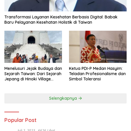
Transformasi Layanan Kesehatan Berbasis Digital: Babak
Baru Pelayanan Kesehatan Holistik di Taiwan
Menelusuri Jejak Budaya dan
Ketua PDI-P Medan Hasyim:
Sejarah Taiwan: Dari Sejarah
Teladan Profesionalisme dan
Jepang di Hinoki Village
Simbol Toleransi
hingga Mengenal Tokoh
Sejarah Chiang Kai-shek di
Memorial Hall
Selengkapnya
Popular Post
Juli 2, 2023
6626 Lihat