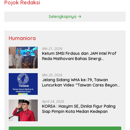
Pojok Redaksi
Selengkapnya
Humaniora
Mei 21, 2026
Ketum SMSI Firdaus dan JAM Intel Prof
Reda Mathovani Bahas Sinergi
Kejagung, ABPEDNAS dan SMSI
Sukseskan Jaga Desa dan Jaga Dapur
MBG, Perkuat Pengawasan Program
Mei 20, 2026
Pemerintah
Jelang Sidang WHA ke-79, Taiwan
Luncurkan Video “Taiwan Cares Beyond
Borders” Promosikan Inovasi Kesehatan
Global
April 24, 2026
KORSA : Hasyim SE, Dinilai Figur Paling
Siap Pimpin Kota Medan Kedepan