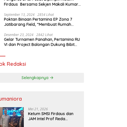
Firdaus Bersama Sekjen Makali Kumar
Gelar Audiensi dengan Mensos Saifullah
Yusuf
September 13, 2024
2854 Lihat
Poktan Binaan Pertamina EP Zona 7
Jatibarang Field, “Membuat Rumah
Singgah” Ciptakan Atasi Serangan Hama
Tikus
Desember 23, 2024
2842 Lihat
Gelar Turnamen Panahan, Pertamina RU
VI dan Project Balongan Dukung Bibit
Atlet Baru
ok Redaksi
Selengkapnya
umaniora
Mei 21, 2026
Ketum SMSI Firdaus dan
JAM Intel Prof Reda
Mathovani Bahas Sinergi