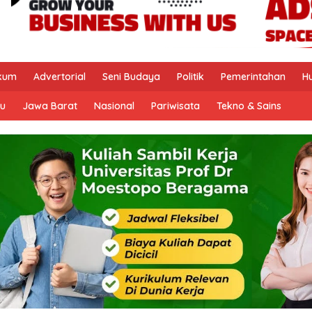
kum
Advertorial
Seni Budaya
Politik
Pemerintahan
H
u
Jawa Barat
Nasional
Pariwisata
Tekno & Sains