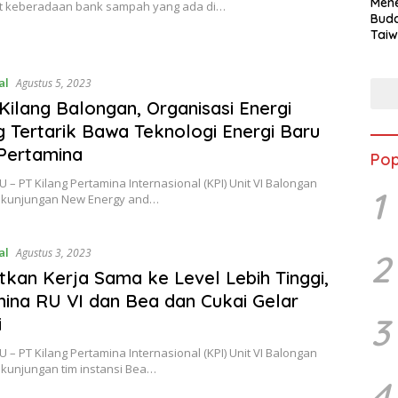
Mene
 keberadaan bank sampah yang ada di…
Buda
Taiw
Jepa
Vill
al
Men
Agustus 5, 2023
Seja
 Kilang Balongan, Organisasi Energi
shek
 Tertarik Bawa Teknologi Energi Baru
Pertamina
Pop
– PT Kilang Pertamina Internasional (KPI) Unit VI Balongan
1
 kunjungan New Energy and…
al
Agustus 3, 2023
2
tkan Kerja Sama ke Level Lebih Tinggi,
ina RU VI dan Bea dan Cukai Gelar
3
i
– PT Kilang Pertamina Internasional (KPI) Unit VI Balongan
kunjungan tim instansi Bea…
4