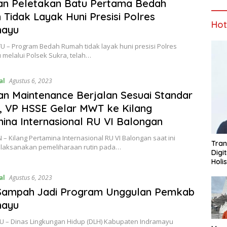
an Peletakan Batu Pertama Bedah
Tidak Layak Huni Presisi Polres
Ho
mayu
 – Program Bedah Rumah tidak layak huni presisi Polres
 melalui Polsek Sukra, telah…
al
Agustus 6, 2023
an Maintenance Berjalan Sesuai Standar
, VP HSSE Gelar MWT ke Kilang
ina Internasional RU VI Balongan
 Kilang Pertamina Internasional RU VI Balongan saat ini
Tran
laksanakan pemeliharaan rutin pada…
Digi
Holi
al
Agustus 6, 2023
Sampah Jadi Program Unggulan Pemkab
mayu
 – Dinas Lingkungan Hidup (DLH) Kabupaten Indramayu