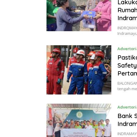
Lakuk
Rumah 
Indra
INDRQMAYU
Indramayu
Advertori
Pastik
Safety
Pertam
BALONGAN –
tengah me
Advertori
Bank 
Indra
INDRAMAYU