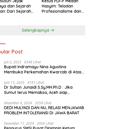
lusuri Jejak
Ketua PDI-P Medan
ya dan Sejarah
Hasyim: Teladan
an: Dari Sejarah
Profesionalisme dan
ng di Hinoki
Simbol Toleransi
age hingga
genal Tokoh
Selengkapnya
rah Chiang Kai-
 di Memorial Hall
ular Post
Juli 2, 2023
6548 Lihat
Bupati Indramayu Nina Agustina
Membuka Perkemahan Kwarcab di Atas
Tenda Apung
Juni 15, 2025
4191 Lihat
Dr Sultan Junaidi S.Sy.MH.Ph.D : Jika
Sumut terus Memaksa, Aceh siap
membawa kasus ini ke Pengadilan
Internasional
Desember 6, 2024
3258 Lihat
DEDI MULYADI DAN NU, RELASI MENJAWAB
PROBLEM INTOLERANSI DI JAWA BARAT
Desember 11, 2024
2956 Lihat
Pengurus SMSI Pusat Dipimpin Ketum