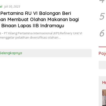
al
Juli 30, 2023
 Pertamina RU VI Balongan Beri
5
ihan Membuat Olahan Makanan bagi
Binaan Lapas IIB Indramayu
6
 PT Kilang Pertamina Internasional (KPI) Refinery Unit VI
menggelar pelatihan diversifikasi olahan…
Poj
Selengkapnya
H