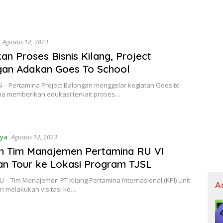
Agustus 12, 2023
an Proses Bisnis Kilang, Project
gan Adakan Goes To School
– Pertamina Project Balongan menggelar kegiatan Goes to
na memberikan edukasi terkait proses…
aya
Agustus 12, 2023
n Tim Manajemen Pertamina RU VI
n Tour ke Lokasi Program TJSL
– Tim Manajemen PT Kilang Pertamina Internasional (KPI) Unit
A
n melakukan visitasi ke…