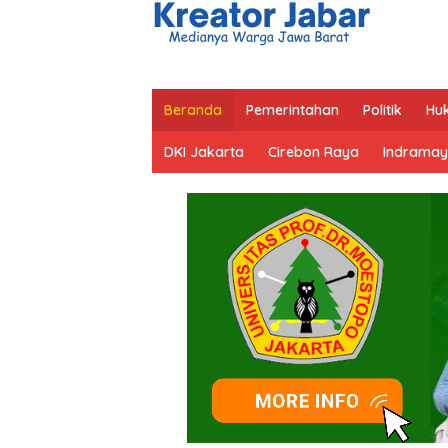
Beranda
Pemerintahan
Politik
Hu
DKI Jakarta
Cirebon Raya
Indramay