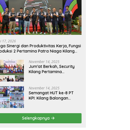
ni 17, 2026
ga Sinergi dan Produktivitas Kerja, Fungsi
oduksi 2 Pertamina Patra Niaga Kilang
longan Gelar Olahraga Bersama
November 14, 2025
Jum’at Berkah, Security
Kilang Pertamina
Balongan Santuni 50 anak
Yatim
November 14, 2025
Semangat HUT ke-8 PT
KPI: Kilang Balongan
Teguhkan Komitmen
Ketahanan Energi dan
Berbagi Bersama
Selengkapnya
Penyandang Disabilitas
dan Yayasan Pendidikan