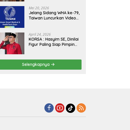
Kejagung, ABPEDNAS dan
SMSI Sukseskan Jaga
Mei 20, 2026
Desa dan Jaga Dapur
Jelang Sidang WHA ke-79,
MBG, Perkuat Pengawasan
Taiwan Luncurkan Video
Program Pemerintah
“Taiwan Cares Beyond
Borders” Promosikan
Inovasi Kesehatan Global
April 24, 2026
KORSA : Hasyim SE, Dinilai
Figur Paling Siap Pimpin
Kota Medan Kedepan
Selengkapnya