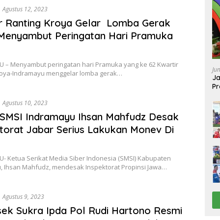
Agustus 12, 2023
r Ranting Kroya Gelar Lomba Gerak
Menyambut Peringatan Hari Pramuka
 – Menyambut peringatan hari Pramuka yang ke 62 Kwartir
Ju
roya-Indramayu menggelar lomba gerak…
Ja
Pr
Ba
Agustus 10, 2023
 SMSI Indramayu Ihsan Mahfudz Desak
torat Jabar Serius Lakukan Monev Di
- Ketua Serikat Media Siber Indonesia (SMSI) Kabupaten
, Ihsan Mahfudz, mendesak Inspektorat Propinsi Jawa…
Agustus 9, 2023
ek Sukra Ipda Pol Rudi Hartono Resmi