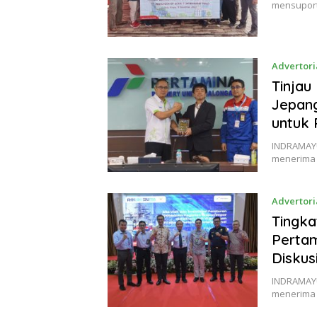
mensuport
Advertori
Tinjau
Jepang
untuk 
INDRAMAYU 
menerima
Advertori
Tingka
Pertam
Diskus
INDRAMAYU 
menerima 